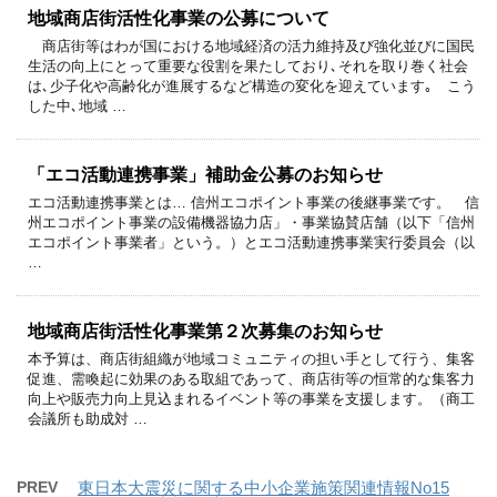
地域商店街活性化事業の公募について
商店街等はわが国における地域経済の活力維持及び強化並びに国民
生活の向上にとって重要な役割を果たしており､それを取り巻く社会
は､少子化や高齢化が進展するなど構造の変化を迎えています｡ こう
した中､地域 …
「エコ活動連携事業」補助金公募のお知らせ
エコ活動連携事業とは… 信州エコポイント事業の後継事業です。 信
州エコポイント事業の設備機器協力店」・事業協賛店舗（以下「信州
エコポイント事業者」という。）とエコ活動連携事業実行委員会（以
…
地域商店街活性化事業第２次募集のお知らせ
本予算は、商店街組織が地域コミュニティの担い手として行う、集客
促進、需喚起に効果のある取組であって、商店街等の恒常的な集客力
向上や販売力向上見込まれるイベント等の事業を支援します。（商工
会議所も助成対 …
PREV
東日本大震災に関する中小企業施策関連情報No15