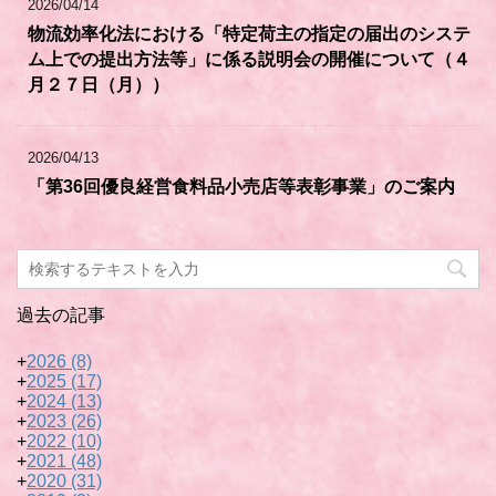
2026/04/14
物流効率化法における「特定荷主の指定の届出のシステ
ム上での提出方法等」に係る説明会の開催について（４
月２７日（月））
2026/04/13
「第36回優良経営食料品小売店等表彰事業」のご案内
過去の記事
+
2026
(8)
+
2025
(17)
+
2024
(13)
+
2023
(26)
+
2022
(10)
+
2021
(48)
+
2020
(31)