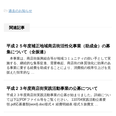
-
過去のお知らせ
関連記事
平成２５年度補正地域商店街活性化事業（助成金）の募
集について（全振連）
本事業は、商店街振興組合等が地域コミュニティの担い手として実
施する、継続的な集客促進、需要喚起、商店街の体質強化に効果のあ
る事業に要する経費を助成することにより、消費税の税率引上げを見
据えた恒常的な …
平成２３年度商店街実践活動事業の公募について
平成２３年度商店街実践活動事業の公募が始まりました。詳細につい
ては下記PDFファイル等をご覧ください。 110704実践活動公募要
領.pdf応募書類(word).doc様式４ 経費明細表 様式５旅費支 …