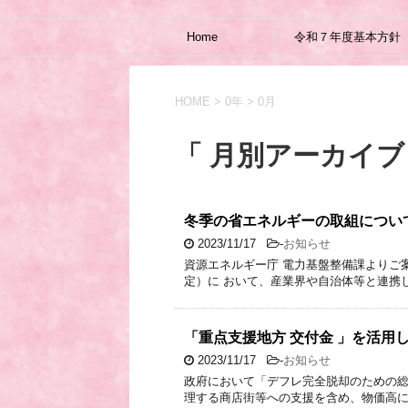
Home
令和７年度基本方針
HOME
>
0年
>
0月
「 月別アーカイブ：
冬季の省エネルギーの取組につい
2023/11/17
-
お知らせ
資源エネルギー庁 電力基盤整備課よりご案内
定）に おいて、産業界や自治体等と連携
「重点支援地方 交付金 」を活用
2023/11/17
-
お知らせ
政府において「デフレ完全脱却のための
理する商店街等への支援を含め、物価高