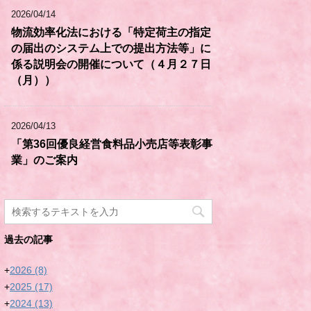
2026/04/14
物流効率化法における「特定荷主の指定
の届出のシステム上での提出方法等」に
係る説明会の開催について（４月２７日
（月））
2026/04/13
「第36回優良経営食料品小売店等表彰事
業」のご案内
過去の記事
+
2026
(8)
+
2025
(17)
+
2024
(13)