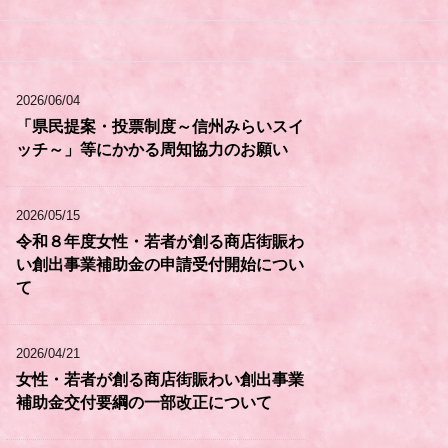
2026/06/04
「県民提案・投票制度～信州みらいスイ
ッチ～」等にかかる周知協力のお願い
2026/05/15
令和８年度女性・若者が創る商店街賑わ
い創出事業補助金の申請受付開始につい
て
2026/04/21
女性・若者が創る商店街賑わい創出事業
補助金交付要綱の一部改正について