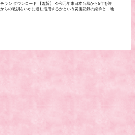
チラシ ダウンロード 【趣旨】 令和元年東日本台風から5年を迎
害からの教訓をいかに遺し活用するかという災害記録の継承と，地