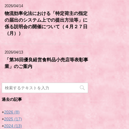
2026/04/14
物流効率化法における「特定荷主の指定
の届出のシステム上での提出方法等」に
係る説明会の開催について（４月２７日
（月））
2026/04/13
「第36回優良経営食料品小売店等表彰事
業」のご案内
過去の記事
+
2026
(8)
+
2025
(17)
+
2024
(13)