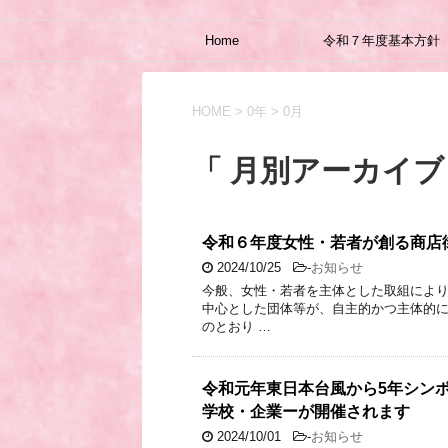
Home
令和７年度基本方針
HOME
>
0年
>
0月
「 月別アーカイブ：
令和６年度女性・若者が創る商店
2024/10/25
-
お知らせ
今般、女性・若者を主体とした取組によ
中心とした団体等が、自主的かつ主体的
のとおり …
令和元年東日本台風から5年シン
学校・企業ーが開催されます
2024/10/01
-
お知らせ