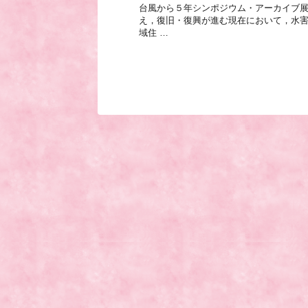
台風から５年シンポジウム・アーカイブ展
え，復旧・復興が進む現在において，水
域住 …