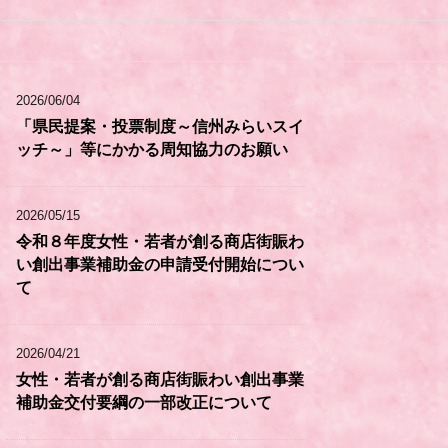
2026/06/04
「県民提案・投票制度～信州みらいスイ
ッチ～」等にかかる周知協力のお願い
2026/05/15
令和８年度女性・若者が創る商店街賑わ
い創出事業補助金の申請受付開始につい
て
2026/04/21
女性・若者が創る商店街賑わい創出事業
補助金交付要綱の一部改正について