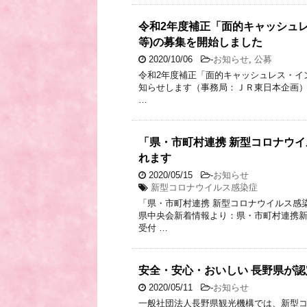
令和2年度補正「面的キャッシュレ
等)の募集を開始しました
2020/10/06
-
お知らせ
,
公募
令和2年度補正「面的キャッシュレス・イン
知らせします（事務局：ＪＲ東日本企画）
…
「県・市町村連携 新型コロナウ
れます
2020/05/15
-
お知らせ
新型コロナウイルス感染症
「県・市町村連携 新型コロナウイルス感
県中央会新着情報より：県・市町村連携新
受付 …
安全・安心・おいしい 長野県が
2020/05/11
-
お知らせ
一般社団法人長野県観光機構では、新型