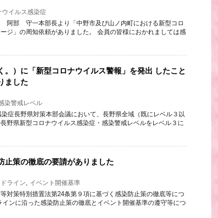
ナウイルス感染症
部 阿部 守一本部長より「中野市及び山ノ内町における新型コロ
ージ」の周知依頼がありました。 会員の皆様におかれましては感
く。）に「新型コロナウイルス警報」を発出 したこと
りました
感染警戒レベル
ス感染症長野県対策本部会議において、長野県全域（既にレベル３以
の長野県新型コロナウイルス感染症・感染警戒レベルをレベル３に
防止策の徹底の要請がありました
イドライン
,
イベント開催基準
等対策特別措置法第24条第９項に基づく感染防止策の徹底等につ
ラインに沿った感染防止策の徹底とイベント開催基準の遵守等につ