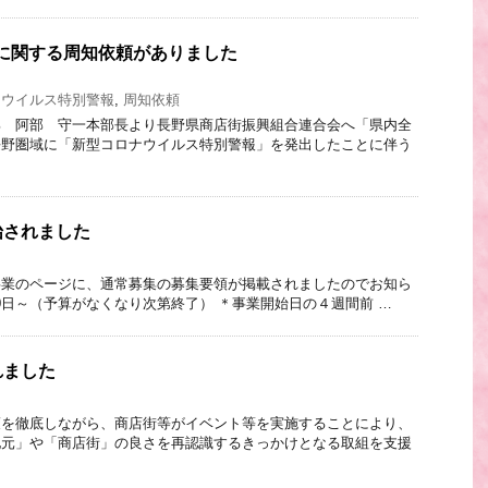
に関する周知依頼がありました
ナウイルス特別警報
,
周知依頼
部 阿部 守一本部長より長野県商店街振興組合連合会へ「県内全
長野圏域に「新型コロナウイルス特別警報」を発出したことに伴う
始されました
街事業のページに、通常募集の募集要領が掲載されましたのでお知ら
30日～（予算がなくなり次第終了） ＊事業開始日の４週間前 …
れました
策を徹底しながら、商店街等がイベント等を実施することにより、
地元」や「商店街」の良さを再認識するきっかけとなる取組を支援