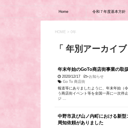
Home
令和７年度基本方針
HOME
>
0年
「 年別アーカイブ：
年末年始のGoTo商店街事業の取
2020/12/17
-
お知らせ
Go To 商店街
報道等にありましたように、年末年始（令
う商店街イベント等を全国一斉に一次停止す
ジ …
中野市及び山ノ内町における新型
周知依頼がありました