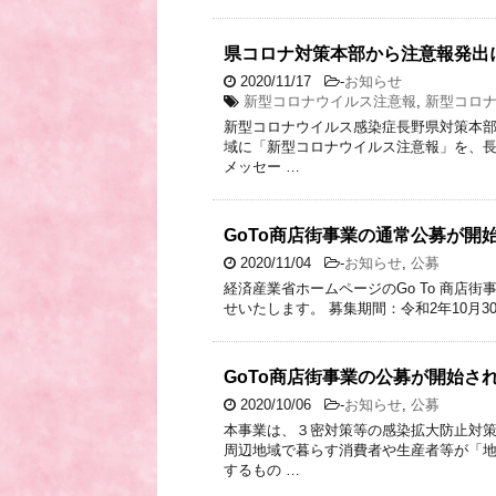
県コロナ対策本部から注意報発出
2020/11/17
-
お知らせ
新型コロナウイルス注意報
,
新型コロ
新型コロナウイルス感染症長野県対策本
域に「新型コロナウイルス注意報」を、
メッセー …
GoTo商店街事業の通常公募が開
2020/11/04
-
お知らせ
,
公募
経済産業省ホームページのGo To 商店
せいたします。 募集期間：令和2年10月
GoTo商店街事業の公募が開始さ
2020/10/06
-
お知らせ
,
公募
本事業は、３密対策等の感染拡大防止対
周辺地域で暮らす消費者や生産者等が「
するもの …