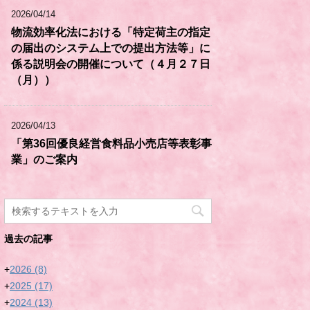
2026/04/14
物流効率化法における「特定荷主の指定
の届出のシステム上での提出方法等」に
係る説明会の開催について（４月２７日
（月））
2026/04/13
「第36回優良経営食料品小売店等表彰事
業」のご案内
過去の記事
+
2026
(8)
+
2025
(17)
+
2024
(13)