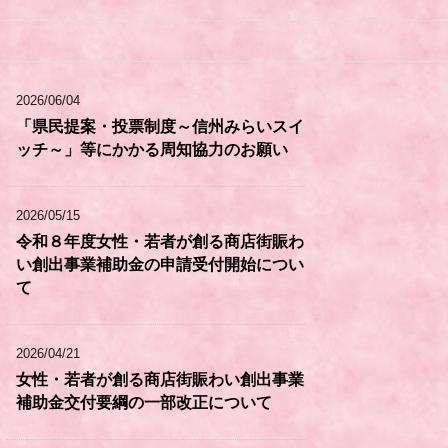
2026/06/04
「県民提案・投票制度～信州みらいスイ
ッチ～」等にかかる周知協力のお願い
2026/05/15
令和８年度女性・若者が創る商店街賑わ
い創出事業補助金の申請受付開始につい
て
2026/04/21
女性・若者が創る商店街賑わい創出事業
補助金交付要綱の一部改正について