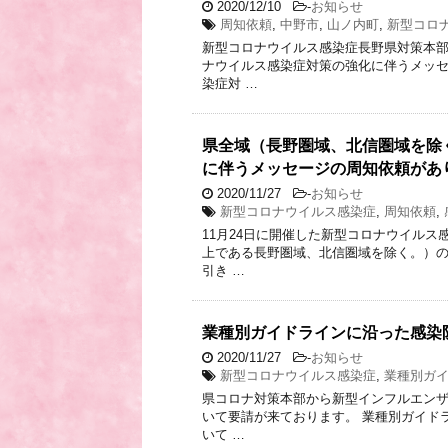
2020/12/10
-
お知らせ
周知依頼
,
中野市
,
山ノ内町
,
新型コロ
新型コロナウイルス感染症長野県対策本
ナウイルス感染症対策の強化に伴うメッセ
染症対 …
県全域（長野圏域、北信圏域を除
に伴うメッセージの周知依頼があ
2020/11/27
-
お知らせ
新型コロナウイルス感染症
,
周知依頼
,
11月24日に開催した新型コロナウイル
上である長野圏域、北信圏域を除く。）
引き …
業種別ガイドラインに沿った感染
2020/11/27
-
お知らせ
新型コロナウイルス感染症
,
業種別ガ
県コロナ対策本部から新型インフルエンザ
いて要請が来ております。 業種別ガイド
いて …