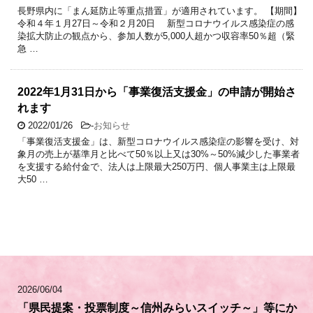
長野県内に「まん延防止等重点措置」が適用されています。 【期間】
令和４年１月27日～令和２月20日 新型コロナウイルス感染症の感
染拡大防止の観点から、参加人数が5,000人超かつ収容率50％超（緊
急 …
2022年1月31日から「事業復活支援金」の申請が開始さ
れます
2022/01/26
-
お知らせ
「事業復活支援金」は、新型コロナウイルス感染症の影響を受け、対
象月の売上が基準月と比べて50％以上又は30%～50%減少した事業者
を支援する給付金で、法人は上限最大250万円、個人事業主は上限最
大50 …
2026/06/04
「県民提案・投票制度～信州みらいスイッチ～」等にか