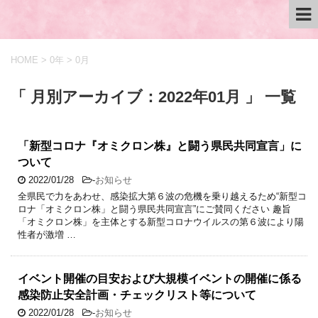
HOME
>
0年
>
0月
「 月別アーカイブ：2022年01月 」 一覧
「新型コロナ『オミクロン株』と闘う県民共同宣言」に
ついて
2022/01/28
-
お知らせ
全県民で力をあわせ、感染拡大第６波の危機を乗り越えるため“新型コ
ロナ「オミクロン株」と闘う県民共同宣言”にご賛同ください 趣旨
「オミクロン株」を主体とする新型コロナウイルスの第６波により陽
性者が激増 …
イベント開催の目安および大規模イベントの開催に係る
感染防止安全計画・チェックリスト等について
2022/01/28
-
お知らせ