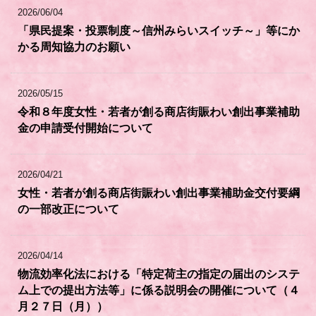
2026/06/04
「県民提案・投票制度～信州みらいスイッチ～」等にか
かる周知協力のお願い
2026/05/15
令和８年度女性・若者が創る商店街賑わい創出事業補助
金の申請受付開始について
2026/04/21
女性・若者が創る商店街賑わい創出事業補助金交付要綱
の一部改正について
2026/04/14
物流効率化法における「特定荷主の指定の届出のシステ
ム上での提出方法等」に係る説明会の開催について（４
月２７日（月））