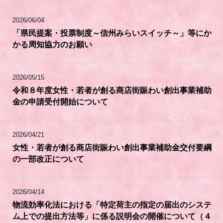
2026/06/04
「県民提案・投票制度～信州みらいスイッチ～」等にか
かる周知協力のお願い
2026/05/15
令和８年度女性・若者が創る商店街賑わい創出事業補助
金の申請受付開始について
2026/04/21
女性・若者が創る商店街賑わい創出事業補助金交付要綱
の一部改正について
2026/04/14
物流効率化法における「特定荷主の指定の届出のシステ
ム上での提出方法等」に係る説明会の開催について（４