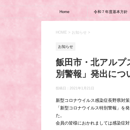
Home
令和７年度基本方針
HOME
>
お知らせ
>
お知らせ
飯田市・北アルプ
別警報」発出につ
投稿日：
2021年1月21日
新型コロナウイルス感染症長野県対策
「新型コロナウイルス特別警報」を発
た。
会員の皆様におかれましては感染症対