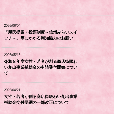
2026/06/04
「県民提案・投票制度～信州みらいスイ
ッチ～」等にかかる周知協力のお願い
2026/05/15
令和８年度女性・若者が創る商店街賑わ
い創出事業補助金の申請受付開始につい
て
2026/04/21
女性・若者が創る商店街賑わい創出事業
補助金交付要綱の一部改正について