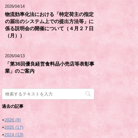
2026/04/14
物流効率化法における「特定荷主の指定
の届出のシステム上での提出方法等」に
係る説明会の開催について（４月２７日
（月））
2026/04/13
「第36回優良経営食料品小売店等表彰事
業」のご案内
過去の記事
+
2026
(8)
+
2025
(17)
+
2024
(13)