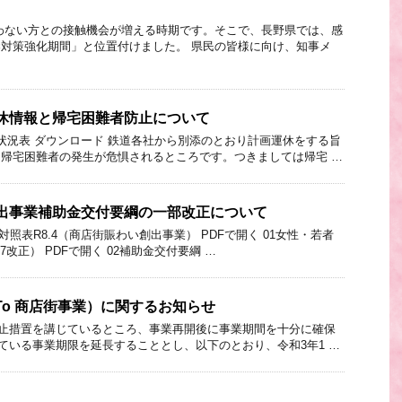
頃会わない方との接触機会が増える時期です。そこで、長野県では、感
対策強化期間」と位置付けました。 県民の皆様に向け、知事メ
休情報と帰宅困難者防止について
運行状況表 ダウンロード 鉄道各社から別添のとおり計画運休をする旨
帰宅困難者の発生が危惧されるところです。つきましては帰宅 …
出事業補助金交付要綱の一部改正について
旧対照表R8.4（商店街賑わい創出事業） PDFで開く 01女性・若者
7改正） PDFで開く 02補助金交付要綱 …
To 商店街事業）に関するお知らせ
の停止措置を講じているところ、事業再開後に事業期間を十分に確保
している事業期限を延長することとし、以下のとおり、令和3年1 …