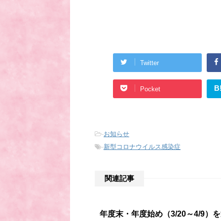
Twitter
B
Pocket
-
お知らせ
-
新型コロナウイルス感染症
関連記事
年度末・年度始め（3/20～4/9