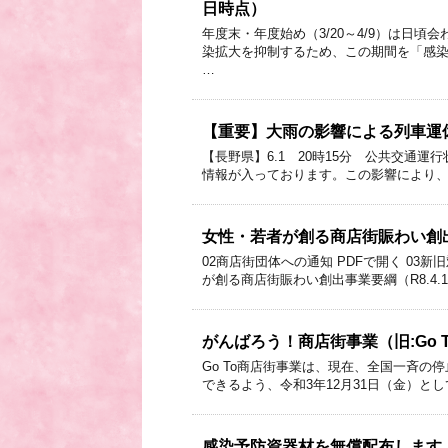
日時点）
年度末・年度始め（3/20～4/9）は日
染拡大を抑制するため、この期間を「感染
…
【重要】大雨の影響による列車運
【長野県】6.1 20時15分 公共交通
情報が入っております。この影響により、
女性・若者が創る商店街賑わい創
02商店街団体への通知 PDFで開く 03新
が創る商店街賑わい創出事業要綱（R8.4.1
がんばろう！商店街事業（旧:Go 
Go To商店街事業は、現在、全国一斉
できるよう、令和3年12月31日（金）と
感染予防資器材を無償配布します