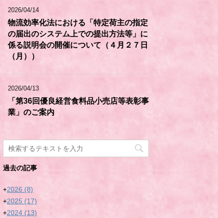
2026/04/14
物流効率化法における「特定荷主の指定
の届出のシステム上での提出方法等」に
係る説明会の開催について（４月２７日
（月））
2026/04/13
「第36回優良経営食料品小売店等表彰事
業」のご案内
過去の記事
+
2026
(8)
+
2025
(17)
+
2024
(13)