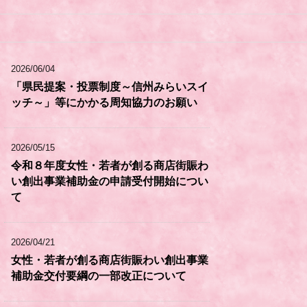
2026/06/04
「県民提案・投票制度～信州みらいスイ
ッチ～」等にかかる周知協力のお願い
2026/05/15
令和８年度女性・若者が創る商店街賑わ
い創出事業補助金の申請受付開始につい
て
2026/04/21
女性・若者が創る商店街賑わい創出事業
補助金交付要綱の一部改正について