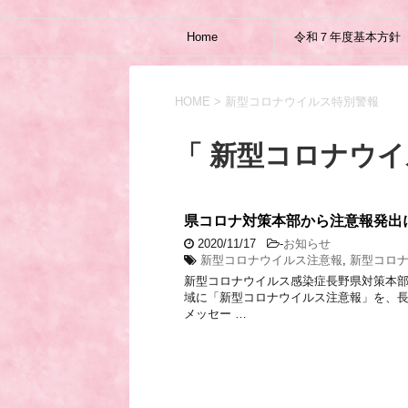
Home
令和７年度基本方針
HOME
>
新型コロナウイルス特別警報
「 新型コロナウイ
県コロナ対策本部から注意報発出
2020/11/17
-
お知らせ
新型コロナウイルス注意報
,
新型コロ
新型コロナウイルス感染症長野県対策本
域に「新型コロナウイルス注意報」を、
メッセー …