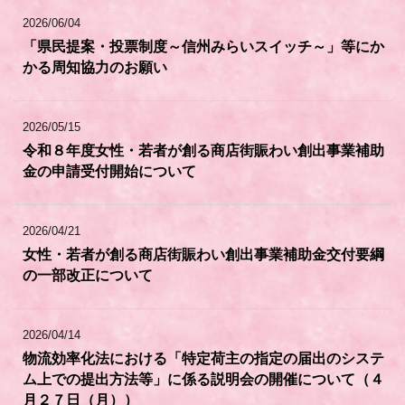
2026/06/04
「県民提案・投票制度～信州みらいスイッチ～」等にか
かる周知協力のお願い
2026/05/15
令和８年度女性・若者が創る商店街賑わい創出事業補助
金の申請受付開始について
2026/04/21
女性・若者が創る商店街賑わい創出事業補助金交付要綱
の一部改正について
2026/04/14
物流効率化法における「特定荷主の指定の届出のシステ
ム上での提出方法等」に係る説明会の開催について（４
月２７日（月））