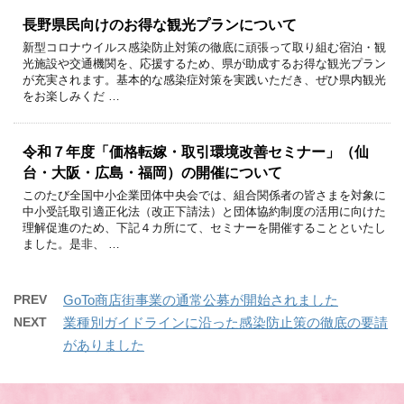
長野県民向けのお得な観光プランについて
新型コロナウイルス感染防止対策の徹底に頑張って取り組む宿泊・観
光施設や交通機関を、応援するため、県が助成するお得な観光プラン
が充実されます。基本的な感染症対策を実践いただき、ぜひ県内観光
をお楽しみくだ …
令和７年度「価格転嫁・取引環境改善セミナー」（仙
台・大阪・広島・福岡）の開催について
このたび全国中小企業団体中央会では、組合関係者の皆さまを対象に
中小受託取引適正化法（改正下請法）と団体協約制度の活用に向けた
理解促進のため、下記４カ所にて、セミナーを開催することといたし
ました。是非、 …
PREV
GoTo商店街事業の通常公募が開始されました
NEXT
業種別ガイドラインに沿った感染防止策の徹底の要請
がありました