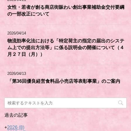
女性・若者が創る商店街賑わい創出事業補助金交付要綱
の一部改正について
2026/04/14
物流効率化法における「特定荷主の指定の届出のシステ
ム上での提出方法等」に係る説明会の開催について（４
月２７日（月））
2026/04/13
「第36回優良経営食料品小売店等表彰事業」のご案内
過去の記事
+
2026
(8)