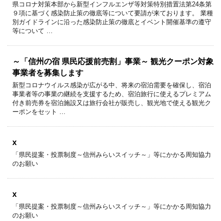
県コロナ対策本部から新型インフルエンザ等対策特別措置法第24条第
９項に基づく感染防止策の徹底等について要請が来ております。 業種
別ガイドラインに沿った感染防止策の徹底とイベント開催基準の遵守
等について …
～「信州の宿 県民応援前売割」事業～ 観光クーポン対象
事業者を募集します
新型コロナウイルス感染が広がる中、将来の宿泊需要を確保し、宿泊
事業者等の事業の継続を支援するため、宿泊旅行に使えるプレミアム
付き前売券を宿泊施設又は旅行会社が販売し、観光地で使える観光ク
ーポンをセット …
x
「県民提案・投票制度～信州みらいスイッチ～」等にかかる周知協力
のお願い
x
「県民提案・投票制度～信州みらいスイッチ～」等にかかる周知協力
のお願い