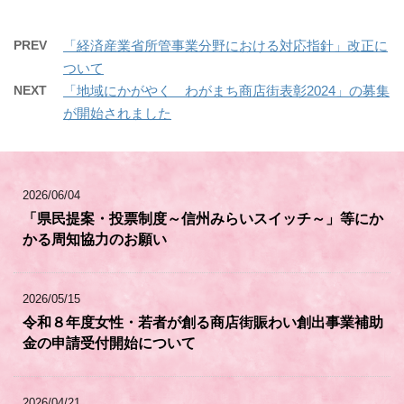
PREV
「経済産業省所管事業分野における対応指針」改正に
ついて
NEXT
「地域にかがやく わがまち商店街表彰2024」の募集
が開始されました
2026/06/04
「県民提案・投票制度～信州みらいスイッチ～」等にか
かる周知協力のお願い
2026/05/15
令和８年度女性・若者が創る商店街賑わい創出事業補助
金の申請受付開始について
2026/04/21