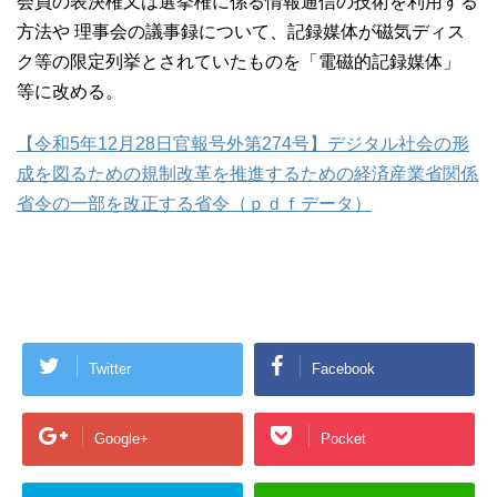
会員の表決権又は選挙権に係る情報通信の技術を利用する
方法や 理事会の議事録について、記録媒体が磁気ディス
ク等の限定列挙とされていたものを「電磁的記録媒体」
等に改める。
【令和5年12月28日官報号外第274号】デジタル社会の形
成を図るための規制改革を推進するための経済産業省関係
省令の一部を改正する省令（ｐｄｆデータ）
Twitter
Facebook
Google+
Pocket