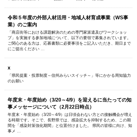
令和５年度の外部人材活用・地域人材育成事業（WS事
業）のご案内
「商店街等における課題解決のための専門家派遣及びワークショッ
プ」を実施する参加地域について、以下の要領で募集されています。
ご関心のある方は、応募書類に必要事項をご記入いただき、期日まで
にご提出ください …
x
「県民提案・投票制度～信州みらいスイッチ～」等にかかる周知協力
のお願い
年度末・年度始め（3/20～4/9）を迎えるに当たっての知
事メッセージについて（2月22日時点）
年度末・年度始め（3/20～4/9）は日頃会わない方との接触機会が増え
る時期です。そこで、長野県では、感染拡大を抑制するため、この期
間を「感染対策強化期間」と位置付けました。 県民の皆様に向け、知
事メ …