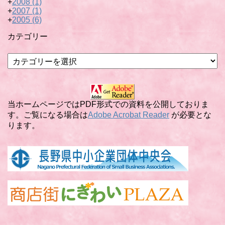
+
2008
(1)
+
2007
(1)
+
2005
(6)
カテゴリー
カ
テ
ゴ
リ
ー
当ホームページではPDF形式での資料を公開しておりま
す。ご覧になる場合は
Adobe Acrobat Reader
が必要とな
ります。