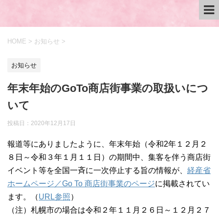
HOME
>
お知らせ
>
お知らせ
年末年始のGoTo商店街事業の取扱いにつ
いて
投稿日：
2020年12月17日
報道等にありましたように、年末年始（令和2年１２月２
８日～令和３年１月１１日）の期間中、集客を伴う商店街
イベント等を全国一斉に一次停止する旨の情報が、
経産省
ホームページ／Go To 商店街事業のページ
に掲載されてい
ます。（
URL参照
）
（注）札幌市の場合は令和２年１１月２６日～１２月２７