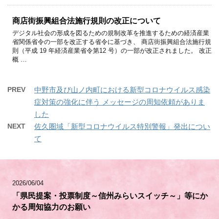
商店街振興組合法施行規則の改正について
デジタル社会の形成を図るための規制改革を推進するための経済産業
省関係省令の一部を改正する省令に基づき、 商店街振興組合法施行規
則（平成 19 年経済産業省令第12 号）の一部が改正されました。 改正
概 …
PREV
中野市及び山ノ内町における新型コロナウイルス感染
症対策の強化に伴う メッセージの周知依頼がありま
した
NEXT
佐久圏域「新型コロナウイルス特別警報」発出につい
て
2026/06/04
「県民提案・投票制度～信州みらいスイッチ～」等にか
かる周知協力のお願い