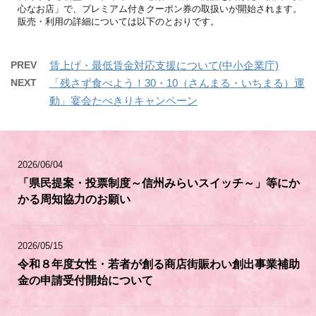
心なお店」で、プレミアム付きクーポン券の取扱いが開始されます。
販売・利用の詳細については以下のとおりです。
PREV
賃上げ・最低賃金対応支援について(中小企業庁)
NEXT
「残さず食べよう！30・10（さんまる・いちまる）運
動」宴会たべきりキャンペーン
2026/06/04
「県民提案・投票制度～信州みらいスイッチ～」等にか
かる周知協力のお願い
2026/05/15
令和８年度女性・若者が創る商店街賑わい創出事業補助
金の申請受付開始について