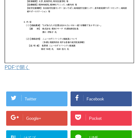
PDFで開く
Twitter
Facebook
Google+
Pocket
B!
はてブ
LINE