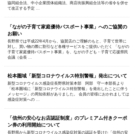
協同組合法、中小企業団体組織法、商店街振興組合法等の省令を併せ
て改正する予定 …
「ながの子育て家庭優待パスポート事業」へのご協賛の
お願い
長野県では平成22年4月から、協賛店のご理解のもと、子育て世帯に
対し、買い物の際に割引など各種サービスをご提供いただく 「ながの
子育て家庭優待パスポート事業」を、ながの子ども・子育て応援県民
会議（会長 …
松本圏域「新型コロナウイルス特別警報」発出について
新型コロナウイルス感染症長野県対策本部 阿部 守一本部長より
「松本圏域に「新型コロナウイルス特別警報」を発出したことに伴う
メッセージ」の周知依頼がありました。 会員の皆様におかれましては
感染症対策への …
「信州の安心なお店認証制度」のプレミアム付きクーポ
ン券の利用開始について
長野県から新型コロナウイルス感染症対策の認証を受けた「信州の安