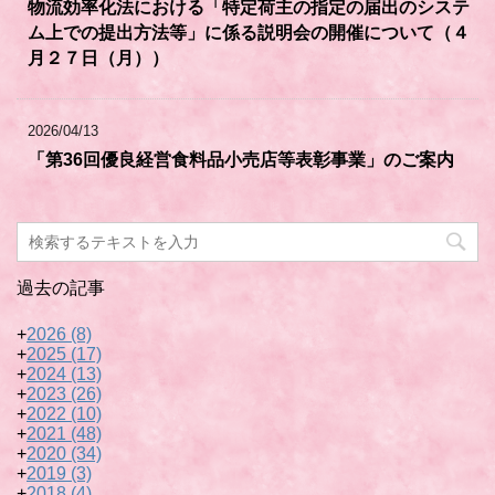
物流効率化法における「特定荷主の指定の届出のシステ
ム上での提出方法等」に係る説明会の開催について（４
月２７日（月））
2026/04/13
「第36回優良経営食料品小売店等表彰事業」のご案内
過去の記事
+
2026
(8)
+
2025
(17)
+
2024
(13)
+
2023
(26)
+
2022
(10)
+
2021
(48)
+
2020
(34)
+
2019
(3)
+
2018
(4)