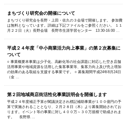
まちづくり研究会の開催について
まちづくり研究会を長野・上田・佐久の３会場で開催します。 参加費
は無料となっています。詳細は下記ファイルをご参照ください。 １１
月２２日（火）長野会場 長野市生涯学習センター 13:30-16:00 …
平成２４年度「中小商業活力向上事業」の第２次募集に
ついて
○ 事業概要本事業は少子化、高齢化等の社会課題に対応した空き店舗
活用事業や地域資源を活用した集客事業等、集客力向上及び売上増加
の効果のある取組を支援する事業です。 ○ 募集期間平成24年8月24日
（金 …
第２回地域商店街活性化事業説明会を開催します
平成２４年度補正予算が閣議決定され標記補助事業が１００億円の予
算で実施されることとなり、２月２８日（木）より募集開始されてお
ります。イベント等の事業に対し４００万～３０万規模で助成されま
す。 長野県 …