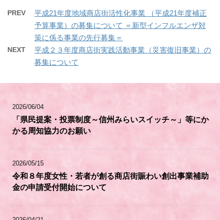
PREV
平成21年度地域商店街活性化事業 （平成21年度補正
予算事業）の募集について ＝新型インフルエンザ対
策に係る事業の先行募集＝
NEXT
平成２３年度商店街実践活動事業（災害復旧事業）の
募集について
2026/06/04
「県民提案・投票制度～信州みらいスイッチ～」等にか
かる周知協力のお願い
2026/05/15
令和８年度女性・若者が創る商店街賑わい創出事業補助
金の申請受付開始について
2026/04/21