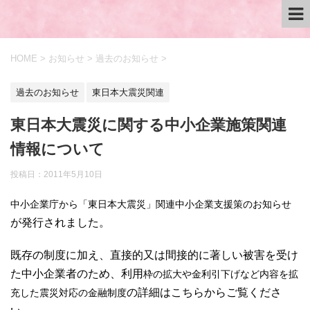
HOME
>
お知らせ
>
過去のお知らせ
>
過去のお知らせ
東日本大震災関連
東日本大震災に関する中小企業施策関連
情報について
投稿日：
2011年5月10日
中小企業庁から
「東日本大震災」関連中小企業支援策のお知らせ
が発行されました。
既存の制度に加え、直接的又は間接的に著しい被害を受け
た中小企業者のため、利用
枠の拡大や金利引下げなど内容を拡
充した震災対応の金融制度
の詳細はこちらからご覧くださ