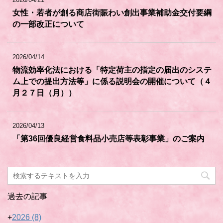
女性・若者が創る商店街賑わい創出事業補助金交付要綱
の一部改正について
2026/04/14
物流効率化法における「特定荷主の指定の届出のシステ
ム上での提出方法等」に係る説明会の開催について（４
月２７日（月））
2026/04/13
「第36回優良経営食料品小売店等表彰事業」のご案内
過去の記事
+
2026
(8)