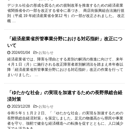
デジタル社会の形成を図るための規制改革を推進するための経済産業
省関係省令の一部を改正する省令に基づき、 商店街振興組合法施行規
則（平成 19 年経済産業省令第12 号）の一部が改正されました。 改正
概 …
「経済産業省所管事業分野における対応指針」改正につ
いて
2024/01/04
-
お知らせ
経済産業省では、障害を理由とする差別の解消の推進に向けて、来年
４月１日（月）に施行される改正障害者差別解消法を踏まえ本年春以
降「経済産業省所管事業分野における対応指針」改正の作業を行って
まいりました。 …
「ゆたかな社会」の実現を加速するための長野県総合経
済対策
2023/12/28
-
お知らせ
令和５年１１月２２日、「「ゆたかな社会」の実現を加速するための
長野県総合経済対策」を策定しました。足元の物価高から県民や事業
者を守り、強靭で健全な経済構造への転換を促すとともに、人口減少
下でも活力ある …