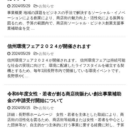
2024/05/29
-
お知らせ
事業概要 地域の課題をビジネスの手法で解決するソーシャル・イノベ
ーションによる創業により、商店街の魅力向上・活性化による振興を
図るため、予算の範囲内で、商店街ソーシャル・ビジネス創業支援事
業補助金を交 …
信州環境フェア２０２４が開催されます
2024/05/29
-
お知らせ
信州環境フェア２０２４が開催されます。 信州環境フェアは持続可能
な社会の実現に向けて、環境に配慮したライフスタイルを確立する契
機とするため、毎年1回長野市内で開催している環境イベントです。
長野県や( …
令和6年度女性・若者が創る商店街賑わい創出事業補助
金の申請受付開始について
2024/05/15
-
お知らせ
詳細：長野県ホームページ 女性・若者を主体とした取組により、商
店街の活性化を図るため、商店街等組織または女性・若者を中心とし
た団体等が、自主的かつ主体的に行う事業に要する経費に対し、予算