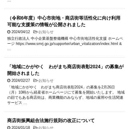
…
（令和6年度）中心市街地・商店街等活性化に向け利用
可能な支援策の情報が公開されました
2024/04/12
-
お知らせ
独立行政法人 中小企業基盤整備機構 中心市街地活性化支援 ホームペ
ージ https://www.smrj.go.jp/supporter/urban_vitalization/index.html &
…
「地域にかがやく わがまち商店街表彰2024」の募集が
開始されました
2024/02/27
-
お知らせ
「地域にかがやく わがまち商店街表彰2024」の募集を2月26日
（月）10時から経産省ホームページにて募集を開始いたします。 地域
の顔でもある商店街は、商業機能のみならず、地域の雇用や生活関連
サービス …
商店街振興組合法施行規則の改正について
2024/01/18
-
お知らせ