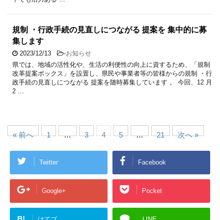
規制 ・行政手続の見直しにつながる 提案を 集中的に募
集します
2023/12/13
-
お知らせ
県では、地域の活性化や、生活の利便性の向上に資するため、「規制
改革提案ボックス」を設置し、県民や事業者等の皆様からの規制 ・行
政手続の見直しにつながる 提案を随時募集しています 。 今回、12 月
2 …
« 前へ
1
…
3
4
5
…
21
次へ »
Twitter
Facebook
Google+
Pocket
B!
はてブ
LINE