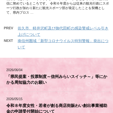
信に努めているところです。 令和６年度からは従来の観光行政にスポ
ーツ行政が加わり新たに観光スポーツ部が発足したことを契機とし
て、県内プロス …
PREV
佐久市、軽井沢町及び御代田町の感染警戒レベル引き
上げについて
NEXT
南信州圏域「新型コロナウイルス特別警報」発出につ
いて
2026/06/04
「県民提案・投票制度～信州みらいスイッチ～」等にか
かる周知協力のお願い
2026/05/15
令和８年度女性・若者が創る商店街賑わい創出事業補助
金の申請受付開始について