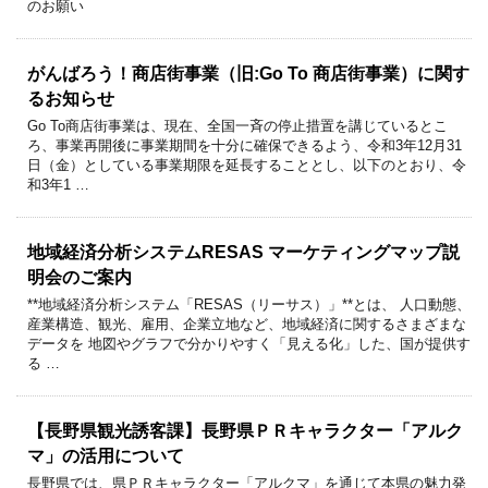
のお願い
がんばろう！商店街事業（旧:Go To 商店街事業）に関す
るお知らせ
Go To商店街事業は、現在、全国一斉の停止措置を講じているとこ
ろ、事業再開後に事業期間を十分に確保できるよう、令和3年12月31
日（金）としている事業期限を延長することとし、以下のとおり、令
和3年1 …
地域経済分析システムRESAS マーケティングマップ説
明会のご案内
**地域経済分析システム「RESAS（リーサス）」**とは、 人口動態、
産業構造、観光、雇用、企業立地など、地域経済に関するさまざまな
データを 地図やグラフで分かりやすく「見える化」した、国が提供す
る …
【長野県観光誘客課】長野県ＰＲキャラクター「アルク
マ」の活用について
長野県では、県ＰＲキャラクター「アルクマ」を通じて本県の魅力発