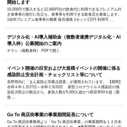
開始します
10,000円で購入すると12,000円分の飲食代に利用できるプレミアム付
き食事券の発行に先立ち、食事券を利用できる飲食店を募集します。
1信州プレミアム食事券の概要 販売価格 1セット1万円 利用可 …
デジタル化・AI導入補助金（複数者連携デジタル化・AI
導入枠）公募開始のご案内
チラシ（複数者枠） PDFで開く
イベント開催の目安および大規模イベントの開催に係る
感染防止安全計画・チェックリスト等について
長野県内に「まん延防止等重点措置」が適用されています。 【期間】
令和４年１月27日～令和２月20日 新型コロナウイルス感染症の感
染拡大防止の観点から、参加人数が5,000人超かつ収容率50％超（緊
急 …
Go To 商店街事業の事業期間延長について
Go To 商店街事務局より「Go To 商店街事業」の事業期間を１２月末
まで延長するとの情報が公表されました。 ■事業期間（オンラインで