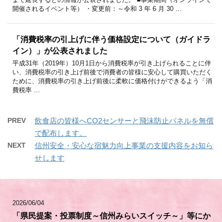
開催されるイベント等） ・変更前：～令和 3 年 6 月 30 …
「消費税率の引上げに伴う価格設定について（ガイドラ
イン）」が公表されました
平成31年（2019年）10月1日から消費税率が引き上げられることに伴
い、消費税率の引き上げ前後で消費者の皆様に安心して購買いただく
ために、消費税率の引き上げ前後に柔軟に価格付けができるよう「消
費税率 …
PREV
飲食店の皆様へCO2センサーと飛沫防止パネルを無償
で配布します。
NEXT
信州安全・安心な宿魅力向上事業の支援内容をお知ら
せします
2026/06/04
「県民提案・投票制度～信州みらいスイッチ～」等にか