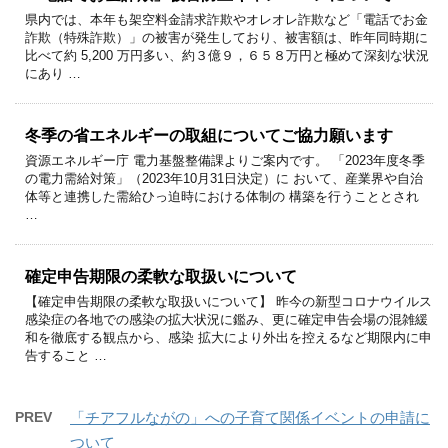
県内では、本年も架空料金請求詐欺やオレオレ詐欺など「電話でお金
詐欺（特殊詐欺）」の被害が発生しており、被害額は、昨年同時期に
比べて約 5,200 万円多い、約３億９，６５８万円と極めて深刻な状況
にあり …
冬季の省エネルギーの取組についてご協力願います
資源エネルギー庁 電力基盤整備課よりご案内です。 「2023年度冬季
の電力需給対策」（2023年10月31日決定）に おいて、産業界や自治
体等と連携した需給ひっ迫時における体制の 構築を行うこととされ
…
確定申告期限の柔軟な取扱いについて
【確定申告期限の柔軟な取扱いについて】 昨今の新型コロナウイルス
感染症の各地での感染の拡大状況に鑑み、更に確定申告会場の混雑緩
和を徹底する観点から、感染 拡大により外出を控えるなど期限内に申
告すること …
PREV
「チアフルながの」への子育て関係イベントの申請に
ついて