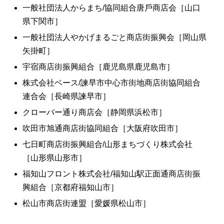
⼀般社団法⼈からまち/協同組合唐⼾商店会［山口
県下関市］
⼀般社団法⼈やかげまるごと商店街振興会［岡山県
矢掛町］
宇宿商店街振興組合［鹿児島県鹿児島市］
株式会社ベース/諫早市中心市街地商店街協同組合
連合会［長崎県諫早市］
クローバー通り商店会［静岡県浜松市］
吹⽥市旭通商店街協同組合［大阪府吹田市］
七⽇町商店街振興組合/山形まちづくり株式会社
［山形県山形市］
福知⼭フロント株式会社/福知⼭駅正⾯通商店街振
興組合［京都府福知山市］
松⼭市商店街連盟［愛媛県松山市］