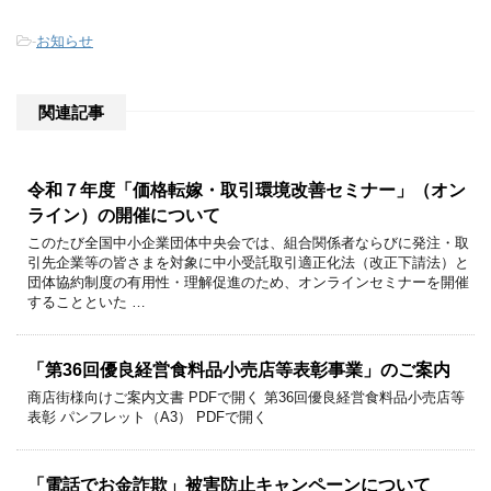
-
お知らせ
関連記事
令和７年度「価格転嫁・取引環境改善セミナー」（オン
ライン）の開催について
このたび全国中小企業団体中央会では、組合関係者ならびに発注・取
引先企業等の皆さまを対象に中小受託取引適正化法（改正下請法）と
団体協約制度の有用性・理解促進のため、オンラインセミナーを開催
することといた …
「第36回優良経営食料品小売店等表彰事業」のご案内
商店街様向けご案内文書 PDFで開く 第36回優良経営食料品小売店等
表彰 パンフレット（A3） PDFで開く
「電話でお金詐欺」被害防止キャンペーンについて