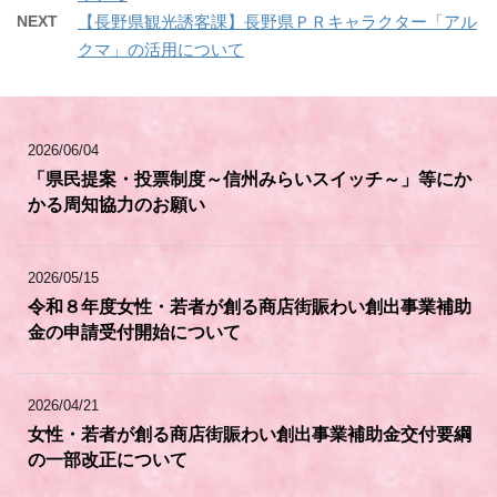
NEXT
【長野県観光誘客課】長野県ＰＲキャラクター「アル
クマ」の活用について
2026/06/04
「県民提案・投票制度～信州みらいスイッチ～」等にか
かる周知協力のお願い
2026/05/15
令和８年度女性・若者が創る商店街賑わい創出事業補助
金の申請受付開始について
2026/04/21
女性・若者が創る商店街賑わい創出事業補助金交付要綱
の一部改正について