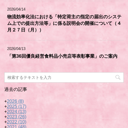
2026/04/14
物流効率化法における「特定荷主の指定の届出のシステ
ム上での提出方法等」に係る説明会の開催について（４
月２７日（月））
2026/04/13
「第36回優良経営食料品小売店等表彰事業」のご案内
過去の記事
+
2026
(8)
+
2025
(17)
+
2024
(13)
+
2023
(26)
+
2022
(10)
+
2021
(48)